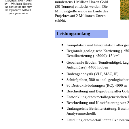
Copyright 2001 - 2015
mindestens 1 Million Unzen Gold
by Wolfgang Hampel
(30 Tonnen) entdeckt werden. Die
No part of the site may
be reproduced without
Mindestgröße wurde im Laufe des
prior permission
Projektes auf 2 Millionen Unzen
erhöht.
Leistungsumfang
Kompilation und Interpretation aller g
Regionale geologische Kartierung (1:5
Detailkartierung (1:5000): 15 km²
Geochemie (Boden, Termitenhügel, Lag
Aufschlüsse): 4400 Proben
Bodengeophysik (VLF, MAG, IP)
Schürfgräben, 580 m, incl. geologisch
80 Destruktivbohrungen (RC), 4000 m
Beschreibung und Beprobung aller Gol
Entwicklung eines metallogenetischen 
Beschreibung und Klassifizierung von 
Umfangreiche Berichterstattung, Besch
Analysenmethodik
Erstellung eines detaillierten Explora