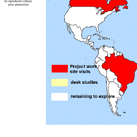
be reproduced without
prior permission